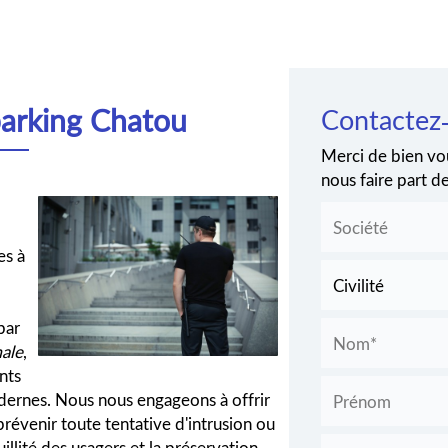
parking Chatou
Contactez
Merci de bien vou
nous faire part 
es à
par
ale
,
nts
modernes. Nous nous engageons à offrir
 prévenir toute tentative d'intrusion ou
uillité des usagers et la préservation