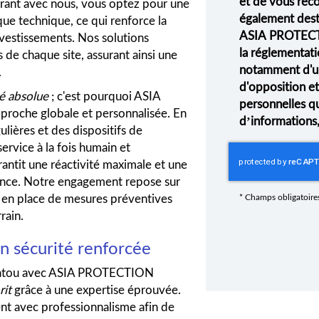
et de vous rec
orant avec nous, vous optez pour une
également desti
que technique, ce qui renforce la
ASIA PROTECT
nvestissements. Nos solutions
la réglementati
 de chaque site, assurant ainsi une
notamment d'un 
.
d'opposition e
té absolue
; c'est pourquoi ASIA
personnelles q
oche globale et personnalisée. En
d’informations
lières et des dispositifs de
ervice à la fois humain et
antit une réactivité maximale et une
gence. Notre engagement repose sur
e en place de mesures préventives
*
Champs obligatoire
rain.
n sécurité renforcée
 Chatou avec ASIA PROTECTION
rit
grâce à une expertise éprouvée.
ent avec professionnalisme afin de