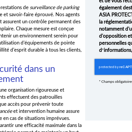
et de vous rec
estations de
surveillance de parking
également desti
et savoir-faire éprouvé. Nos agents
ASIA PROTECT
 et assurent un contrôle permanent des
la réglementati
xemplaire. Chaque mesure est conçue
notamment d'un 
aintenir un environnement serein pour
d'opposition e
utilisation d'équipements de pointe
personnelles q
lité d'esprit durable à tous les clients,
d’informations
curité dans un
cement
*
Champs obligatoire
 une organisation rigoureuse et
nts effectuent des patrouilles
que accès pour prévenir toute
vancée
et intervention humaine assure
 en cas de situations imprévues.
antir une efficacité maximale dans la