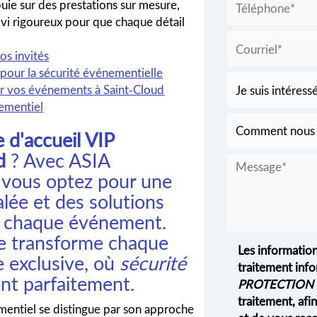
uie sur des prestations sur mesure,
ivi rigoureux pour que chaque détail
os invités
t pour la sécurité événementielle
r vos événements à Saint-Cloud
nementiel
e d'accueil VIP
d
? Avec ASIA
ous optez pour une
alée et des solutions
e chaque événement.
e transforme chaque
Les information
 exclusive, où
sécurité
traitement info
nt parfaitement.
PROTECTION 
traitement, af
mentiel se distingue par son approche