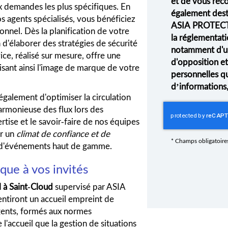
et de vous rec
x demandes les plus spécifiques. En
également desti
os agents spécialisés, vous bénéficiez
ASIA PROTECT
nel. Dès la planification de votre
la réglementati
d'élaborer des stratégies de sécurité
notamment d'un 
ice, réalisé sur mesure, offre une
d'opposition e
risant ainsi l'image de marque de votre
personnelles q
d’informations
galement d'optimiser la circulation
armonieuse des flux lors des
tise et le savoir-faire de nos équipes
er un
climat de confiance et de
*
Champs obligatoire
on d'événements haut de gamme.
que à vos invités
l à Saint-Cloud
supervisé par ASIA
tiront un accueil empreint de
agents, formés aux normes
e l'accueil que la gestion de situations