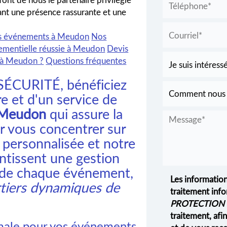
rant une présence rassurante et une
os événements à Meudon
Nos
nementielle réussie à Meudon
Devis
e à Meudon ?
Questions fréquentes
ÉCURITÉ, bénéficiez
e et d'un service de
à Meudon
qui assure la
ur vous concentrer sur
e personnalisée et notre
tissent une gestion
s de chaque événement,
Les information
artiers dynamiques de
traitement info
PROTECTION 
traitement, af
imale pour vos événements