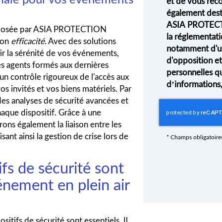
et de vous rec
également desti
ASIA PROTECT
roposée par ASIA PROTECTION
la réglementati
son
efficacité
. Avec des solutions
notamment d'un 
ir la sérénité de vos événements,
d'opposition e
es agents formés aux dernières
personnelles q
 un contrôle rigoureux de l'accès aux
d’informations
os invités et vos biens matériels. Par
des analyses de sécurité avancées et
haque dispositif. Grâce à une
ons également la liaison entre les
isant ainsi la gestion de crise lors de
*
Champs obligatoire
ifs de sécurité sont
énement en plein air
sitifs de sécurité sont essentiels. Il