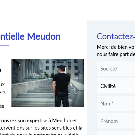
ntielle Meudon
Contactez
Merci de bien vou
nous faire part 
à
ux
Avec
es
écouvrez son expertise à Meudon et
terventions sur les sites sensibles et la
font de nous le partenaire privilégié