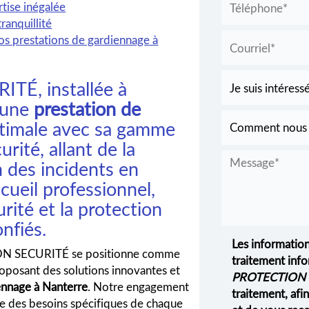
tise inégalée
ranquillité
os prestations de gardiennage à
É, installée à
r une
prestation de
timale avec sa gamme
rité, allant de la
n des incidents en
cueil professionnel,
urité et la protection
nfiés.
Les information
ION SECURITÉ se positionne comme
traitement info
roposant des solutions innovantes et
PROTECTION 
ennage à Nanterre
. Notre engagement
traitement, af
 des besoins spécifiques de chaque