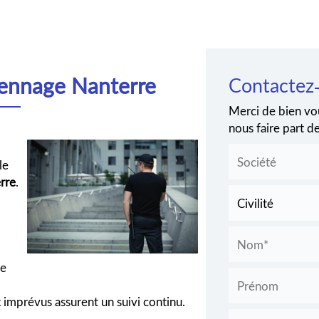
iennage Nanterre
Contactez
Merci de bien vou
nous faire part 
le
rre
.
ne
 imprévus assurent un suivi continu.