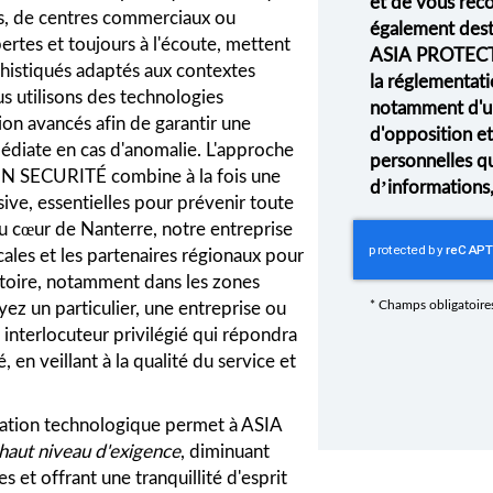
et de vous rec
lics, de centres commerciaux ou
également desti
ertes et toujours à l'écoute, mettent
ASIA PROTECT
phistiqués adaptés aux contextes
la réglementati
s utilisons des technologies
notamment d'un 
n avancés afin de garantir une
d'opposition e
médiate en cas d'anomalie. L'approche
personnelles q
N SECURITÉ combine à la fois une
d’informations
ive, essentielles pour prévenir toute
 au cœur de Nanterre, notre entreprise
cales et les partenaires régionaux pour
ritoire, notamment dans les zones
ez un particulier, une entreprise ou
*
Champs obligatoire
 interlocuteur privilégié qui répondra
 en veillant à la qualité du service et
novation technologique permet à ASIA
haut niveau d'exigence
, diminuant
es et offrant une tranquillité d'esprit