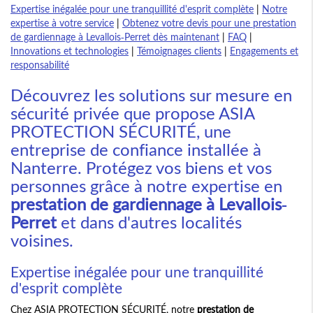
Expertise inégalée pour une tranquillité d'esprit complète
|
Notre
expertise à votre service
|
Obtenez votre devis pour une prestation
de gardiennage à Levallois-Perret dès maintenant
|
FAQ
|
Innovations et technologies
|
Témoignages clients
|
Engagements et
responsabilité
Découvrez les solutions sur mesure en
sécurité privée que propose ASIA
PROTECTION SÉCURITÉ, une
entreprise de confiance installée à
Nanterre. Protégez vos biens et vos
personnes grâce à notre expertise en
prestation de gardiennage à Levallois-
Perret
et dans d'autres localités
voisines.
Expertise inégalée pour une tranquillité
d'esprit complète
Chez ASIA PROTECTION SÉCURITÉ, notre
prestation de