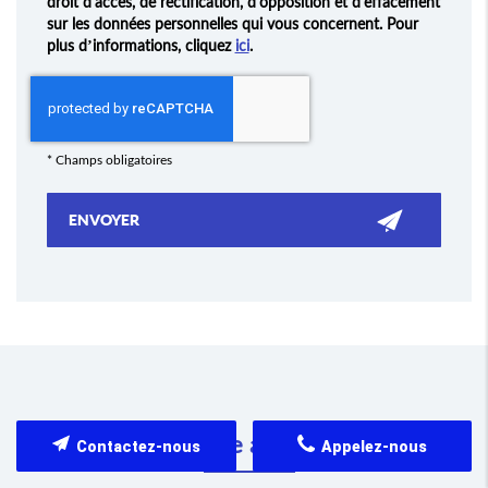
droit d'accès, de rectification, d'opposition et d'effacement
sur les données personnelles qui vous concernent. Pour
plus d’informations, cliquez
ici
.
*
Champs obligatoires
Pourquoi faire appel à nous?
Contactez-nous
Appelez-nous