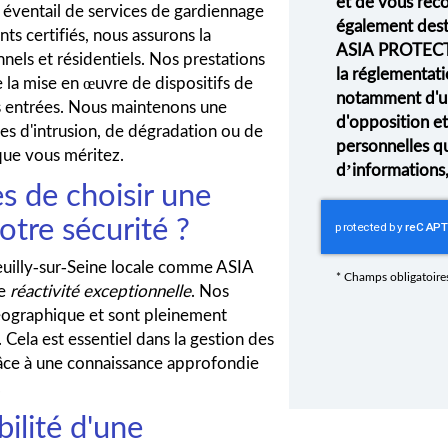
et de vous rec
e éventail de services de gardiennage
également desti
ts certifiés, nous assurons la
ASIA PROTECT
nels et résidentiels. Nos prestations
la réglementati
e la mise en œuvre de dispositifs de
notamment d'un 
des entrées. Nous maintenons une
d'opposition e
es d'intrusion, de dégradation ou de
personnelles q
t que vous méritez.
d’informations
s de choisir une
otre sécurité ?
euilly-sur-Seine locale comme ASIA
*
Champs obligatoire
ne
réactivité exceptionnelle
. Nos
éographique et sont pleinement
 Cela est essentiel dans la gestion des
râce à une connaissance approfondie
.
ilité d'une