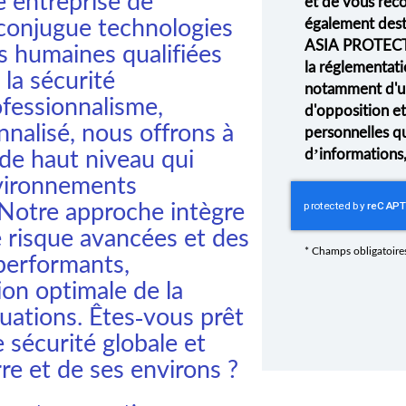
 entreprise de
et de vous rec
conjugue technologies
également desti
ASIA PROTECT
s humaines qualifiées
la réglementati
la sécurité
notamment d'un 
rofessionnalisme,
d'opposition e
onnalisé, nous offrons à
personnelles q
 de haut niveau qui
d’informations
nvironnements
. Notre approche intègre
 risque avancées et des
*
Champs obligatoire
 performants,
ion optimale de la
tuations. Êtes-vous prêt
 sécurité globale et
re et de ses environs ?