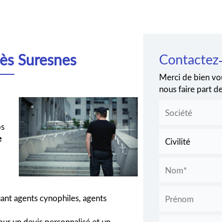
cès Suresnes
Contactez
Merci de bien vou
nous faire part 
os
e
uant agents cynophiles, agents
ur un devis personnalisé et un