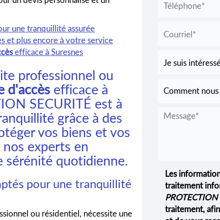
ur une tranquillité assurée
ès et plus encore à votre service
ccès
efficace à Suresnes
ite professionnel ou
e d'accès
efficace à
TION SECURITÉ est à
ranquillité grâce à des
otéger vos biens et vos
à nos experts en
e sérénité quotidienne.
Les information
aptés pour une tranquillité
traitement info
PROTECTION 
traitement, af
fessionnel ou résidentiel, nécessite une