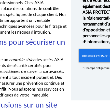
et de vous rec
rofessionnels. Chez ASIA
également desti
place des solutions de
contrôle
ASIA PROTECT
ns spécifiques de chaque client. Nos
la réglementati
ntinue apportent un véritable
notamment d'un 
echniques avancées pour le filtrage et
d'opposition e
ement les risques d'intrusion.
personnelles q
ons pour sécuriser un
d’informations
ige un
contrôle strict
des accès. ASIA
 de sécurité certifiés pour
*
Champs obligatoire
 des systèmes de surveillance avancés.
ent à tout incident potentiel. Des
 assurer une prévention continue et
nflit. Nous adaptons nos services en
écifiques de votre immeuble.
usions sur un site